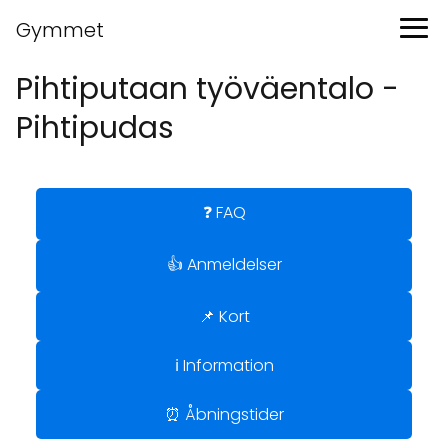
Gymmet
Pihtiputaan työväentalo -
Pihtipudas
❓ FAQ
👍 Anmeldelser
📌 Kort
ℹ️ Information
⏰ Åbningstider