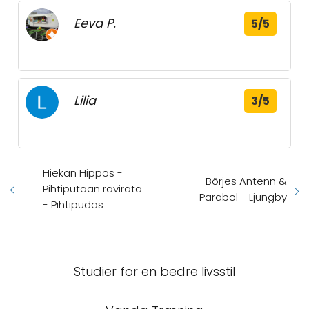
Eeva P.
5/5
Lilia
3/5
Hiekan Hippos -
Börjes Antenn &
Pihtiputaan ravirata
Parabol - Ljungby
- Pihtipudas
Studier for en bedre livsstil