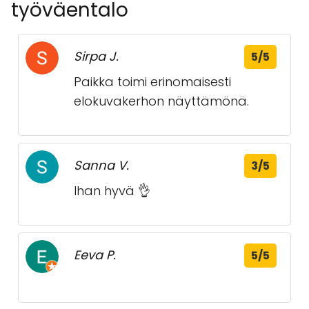
työväentalo
Sirpa J.
5/5
Paikka toimi erinomaisesti
elokuvakerhon näyttämönä.
Sanna V.
3/5
Ihan hyvä 👌
Eeva P.
5/5