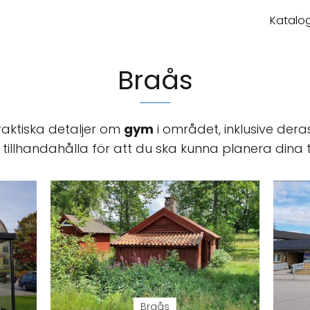
Katalog
Braås
raktiska detaljer om
gym
i området, inklusive dera
an tillhandahålla för att du ska kunna planera dina 
Braås