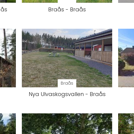
aås
Braås - Braås
Braås
Nya Ulvaskogsvallen - Braås