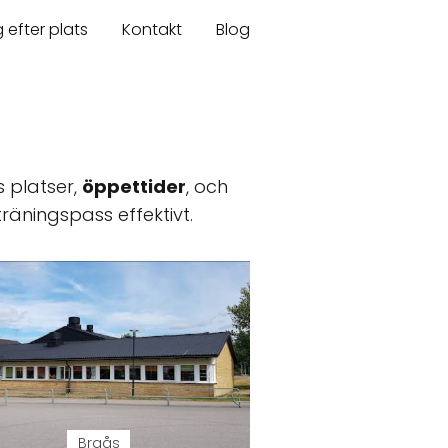
 efter plats
Kontakt
Blog
s platser,
öppettider
, och
träningspass effektivt.
Braås