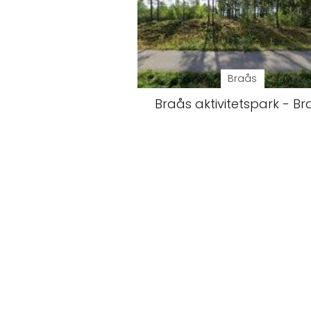
Braås
Braås aktivitetspark - B