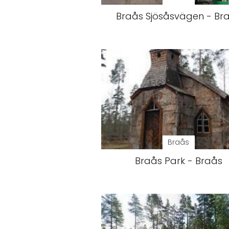
Braås Sjösåsvägen - Br
Braås
Braås Park - Braås