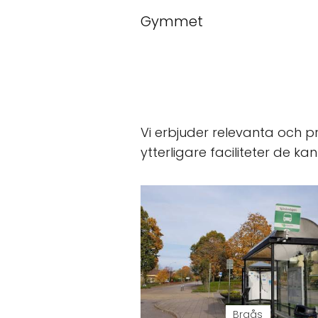
Gymmet
Vi erbjuder relevanta och p
ytterligare faciliteter de k
Braås