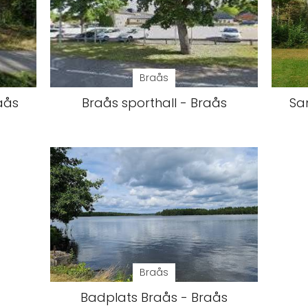
Braås
raås
Braås sporthall - Braås
Sa
Braås
Badplats Braås - Braås