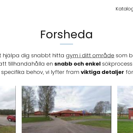
Katalog
Forsheda
t hjälpa dig snabbt hitta
gym i ditt område
som bä
 att tillhandahålla en
snabb och enkel
sökprocess 
 specifika behov, vi lyfter fram
viktiga detaljer
för