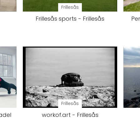
Frillesås
Frillesås sports - Frillesås
Pen
Frillesås
Padel
workof.art - Frillesås