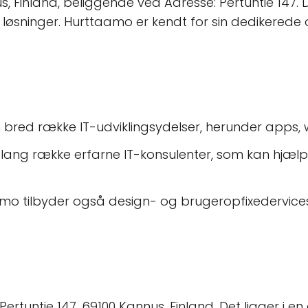
 Finland, beliggende ved Adresse: Pertuntie 147. D
løsninger. Hurttaamo er kendt for sin dedikerede og
en bred række IT-udviklingsydelser, herunder app
lang række erfarne IT-konsulenter, som kan hjælpe 
tilbyder også design- og brugeropfixedervices, hvi
Pertuntie 147, 69100 Kannus, Finland. Det ligger i