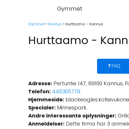
Gymmet
Gymmet
Kannus
Hurttaamo - Kannus
Hurttaamo - Kann
❓ FAQ
Adresse:
Pertuntie 147, 69100 Kannus, F
Telefon:
445305779
.
Hjemmeside:
blackeagles.kotisivukon
Specialer:
Minnespark.
Andre interessante oplysninger:
Grill
Anmeldelser:
Dette firma har 3 anmel