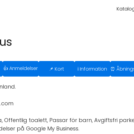
Katalog
us
👍 Anmeldelser
📌 Kort
ℹ️ Information
⏰ Åbnings
inland.
e.com
a, Offentlig toalett, Passar för barn, Avgiftsfri par
delser på Google My Business.