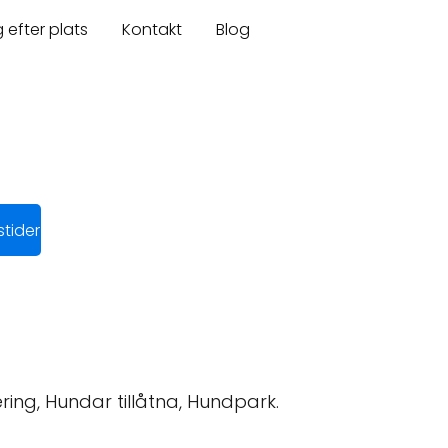
 efter plats
Kontakt
Blog
tider
kering, Hundar tillåtna, Hundpark.