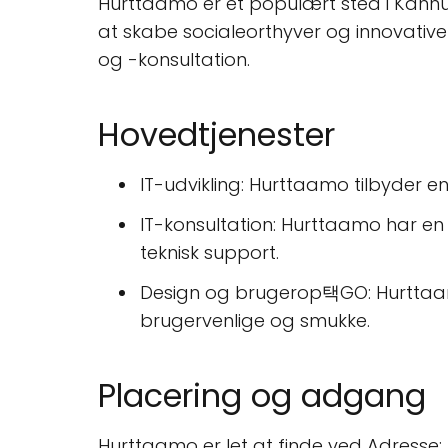
Hurttaamo er et populært sted i Kannus,
at skabe socialeorthyver og innovative 
og -konsultation.
Hovedtjenester
IT-udvikling: Hurttaamo tilbyder 
IT-konsultation: Hurttaamo har en 
teknisk support.
Design og brugerop택GO: Hurttaamo 
brugervenlige og smukke.
Placering og adgang
Hurttaamo er let at finde ved Adresse: 