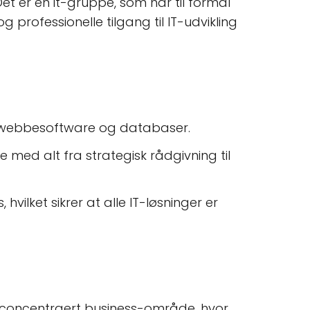
et er en it-gruppe, som har til formål
 professionelle tilgang til IT-udvikling
s, webbesoftware og databaser.
med alt fra strategisk rådgivning til
lket sikrer at alle IT-løsninger er
 en concentraert business-område, hvor