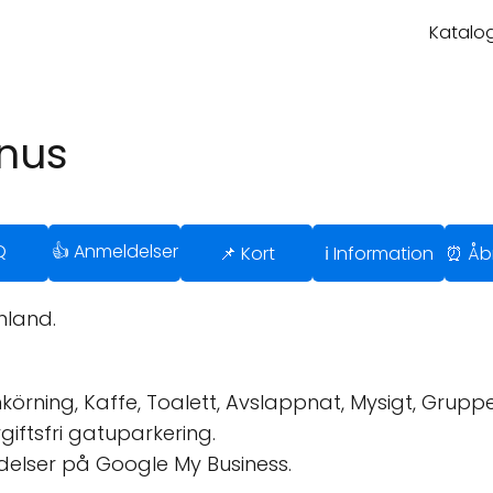
Katalog
nnus
Q
👍 Anmeldelser
📌 Kort
ℹ️ Information
⏰ Åbn
nland.
örning, Kaffe, Toalett, Avslappnat, Mysigt, Grupper
giftsfri gatuparkering.
delser på Google My Business.