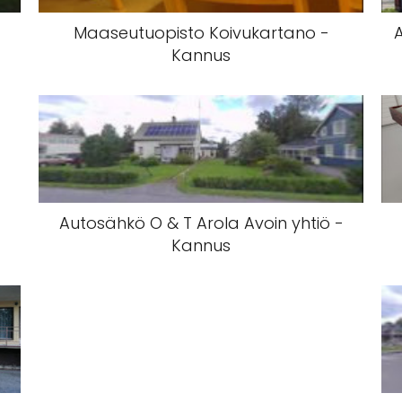
Maaseutuopisto Koivukartano -
Kannus
Autosähkö O & T Arola Avoin yhtiö -
Kannus