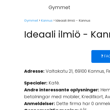
Gymmet
Gymmet
Kannus
Ideaali ilmiö - Kannus
Ideaali ilmiö - Ka
❓ FA
Adresse:
Valtakatu 21, 69100 Kannus, Fi
Specialer:
Kafé.
Andre interessante oplysninger:
Hemk
betalningar med mobiler, Kreditkort, Av
Anmeldelser:
Dette firma har 0 anmel