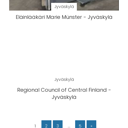
Jyväskylä
Eläinlääkäri Marie Münster - Jyväskylä
Jyväskylä
Regional Council of Central Finland -
Jyväskylä
1
2
3
…
5
»