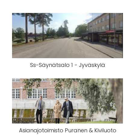
Ss-Säynätsalo 1 - Jyväskylä
Asianajotoimisto Puranen & Kiviluoto