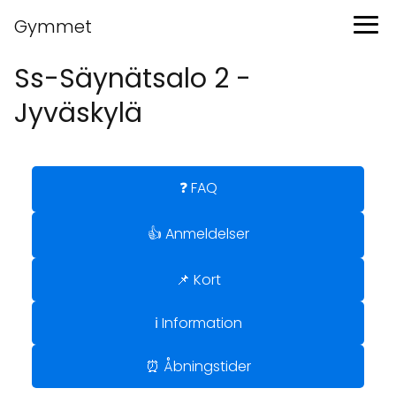
Gymmet
Ss-Säynätsalo 2 -
Jyväskylä
❓ FAQ
👍 Anmeldelser
📌 Kort
ℹ️ Information
⏰ Åbningstider