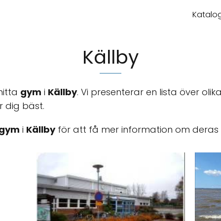
Katalog
Källby
hitta
gym
i
Källby
. Vi presenterar en lista över olik
r dig bäst.
gym
i
Källby
för att få mer information om deras