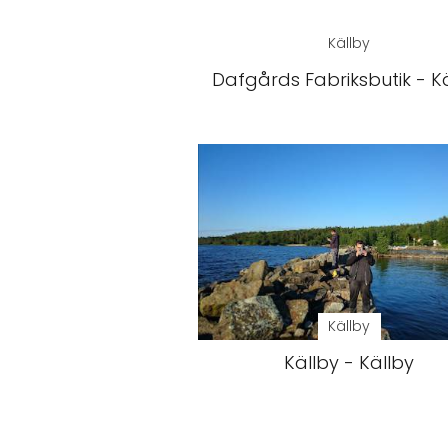
Källby
Dafgårds Fabriksbutik - K
Källby
Källby - Källby