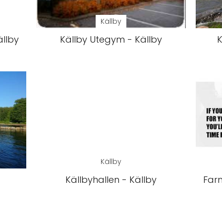
Källby
ällby
Källby Utegym - Källby
K
Källby
Källbyhallen - Källby
Far