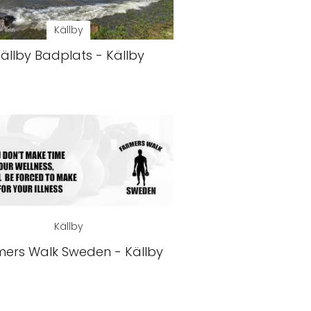
Källby
ällby Badplats - Källby
Källby
mers Walk Sweden - Källby