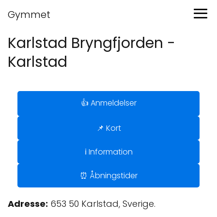
Gymmet
Karlstad Bryngfjorden -
Karlstad
👍 Anmeldelser
📌 Kort
ℹ️ Information
⏰ Åbningstider
Adresse:
653 50 Karlstad, Sverige.