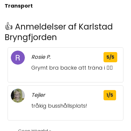
Transport
👍 Anmeldelser af Karlstad
Bryngfjorden
Rosie P.
5/5
Grymt bra backe att träna i 🏃‍♀️
Tejler
1/5
tråkig busshållsplats!
Coop Högalid -