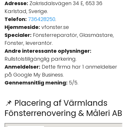
Adresse:
Zakrisdalsvägen 34 E, 653 36
Karlstad, Sverige.
Telefon:
736428250
.
Hjemmeside:
vfonster.se
Specialer:
Fönsterreparatör, Glasmästare,
Fönster, leverantör.
Andre interessante oplysninger:
Rullstolstillgänglig parkering.
Anmeldelser:
Dette firma har 1 anmeldelser
på Google My Business.
Gennemsnitlig mening:
5/5.
📌 Placering af Värmlands
Fönsterrenovering & Måleri AB