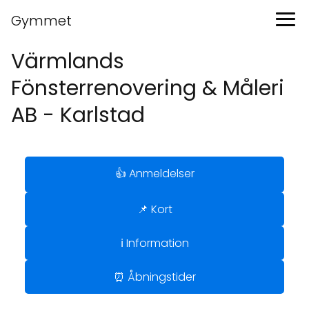
Gymmet
Värmlands
Fönsterrenovering & Måleri
AB - Karlstad
👍 Anmeldelser
📌 Kort
ℹ️ Information
⏰ Åbningstider