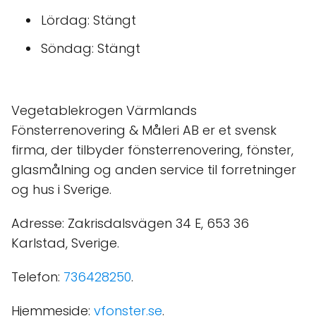
Lördag: Stängt
Söndag: Stängt
Vegetablekrogen Värmlands
Fönsterrenovering & Måleri AB er et svensk
firma, der tilbyder fönsterrenovering, fönster,
glasmålning og anden service til forretninger
og hus i Sverige.
Adresse: Zakrisdalsvägen 34 E, 653 36
Karlstad, Sverige.
Telefon:
736428250
.
Hjemmeside:
vfonster.se
.