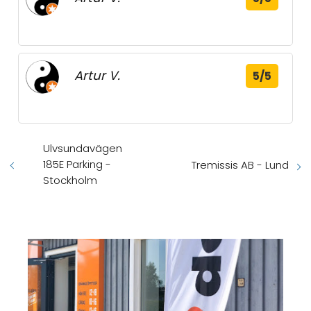
Artur V.
5/5
Ulvsundavägen
185E Parking -
Tremissis AB - Lund
Stockholm