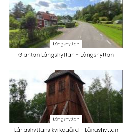
Långshyttan
Gläntan Långshyttan - Långshyttan
Långshyttan
Långshyttans kyrkogård - Långshyttan