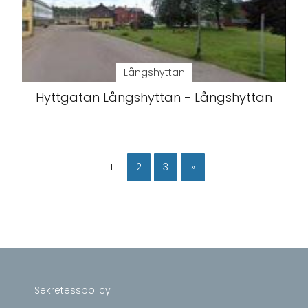
Långshyttan
Hyttgatan Långshyttan - Långshyttan
1
2
3
»
Sekretesspolicy