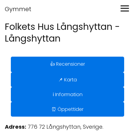
Gymmet
Folkets Hus Långshyttan -
Långshyttan
👍 Recensioner
📌 Karta
ℹ️ Information
⏰ Öppettider
Adress:
776 72 Långshyttan, Sverige.