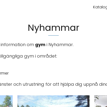
Katalog
Nyhammar
a information om
gym
i Nyhammar.
 tillgängliga gym i området:
ormer
änster och utrustning för att hjälpa dig uppnå din