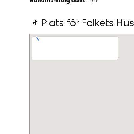
Genomsnittlig åsikt:
5/5.
📌 Plats för Folkets Hu