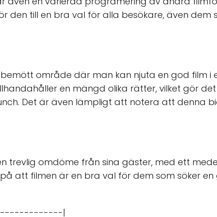
har även en varierad programering av andra filmfor
 gör den till en bra val för alla besökare, även dem 
äl bemött område där man kan njuta en god film i 
llhandahåller en mängd olika rätter, vilket gör de
nch. Det är även lämpligt att notera att denna bio 
 en trevlig omdöme från sina gäster, med ett medel
n på att filmen är en bra val för dem som söker en
-------------|