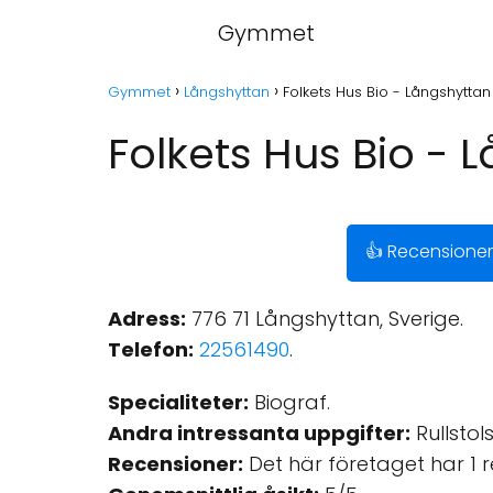
Gymmet
Gymmet
Långshyttan
Folkets Hus Bio - Långshyttan
Folkets Hus Bio - 
👍 Recensioner
Adress:
776 71 Långshyttan, Sverige.
Telefon:
22561490
.
Specialiteter:
Biograf.
Andra intressanta uppgifter:
Rullstol
Recensioner:
Det här företaget har 1 