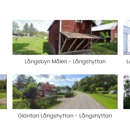
Långsbyn Måleri - Långshyttan
L
Gläntan Långshyttan - Långshyttan