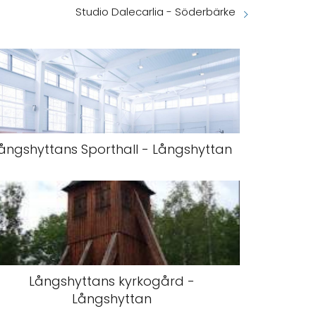
Studio Dalecarlia - Söderbärke
ångshyttans Sporthall - Långshyttan
Långshyttans kyrkogård -
Långshyttan