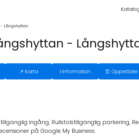
Katalog
 - Långshyttan
Långshyttan - Långshytt
📌 Karta
ℹ️ Information
⏰ Öppettider
stillgänglig ingång, Rullstolstillgänglig parkering, 
recensioner på Google My Business.