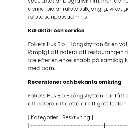
specialitet är biografisk film, men de 
denna bio är rullstolstillgänglig, vilket
rullstolsanpassad miljö.
Karaktär och service
Folkets Hus Bio - Långshyttan är en v
lämpligt att notera att restaurangen ti
ute efter en enkel snabb på samtidig lu
med barn.
Recensioner och bekanta omkring
Folkets Hus Bio - Långshyttan har fått
att notera att detta är ett gott tecke
| Kategorier | Beskrivning |
|--------------------------|--------